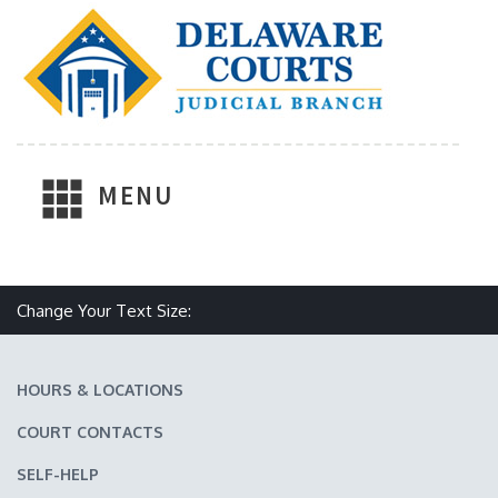
MENU
Make text size smaller
Reset text size
Make text size larger
Change Your Text Size:
HOURS & LOCATIONS
COURT CONTACTS
SELF-HELP